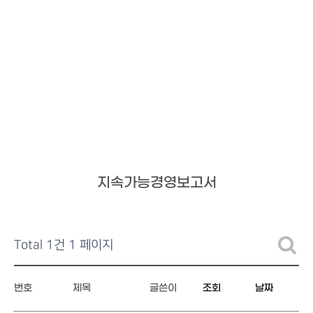
KOR
지속가능경영
지속가능경영
지속가능경영보고서
회사소개
윤리경영
제품정보
ESG경영
지속가능경영보고서
연구개발
지속가능경영보고서
채용안내
Total 1건
1 페이지
IR
고객지원
번호
제목
글쓴이
조회
날짜
지속가능경영