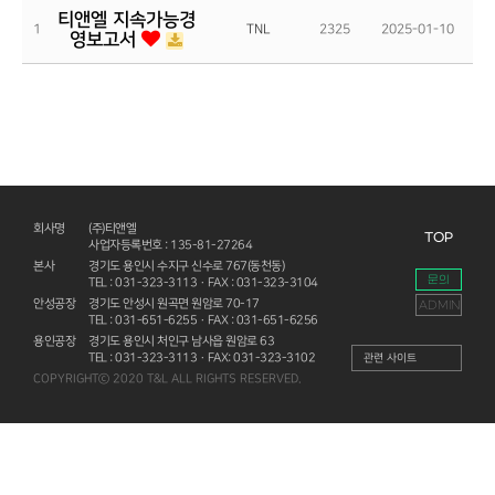
티앤엘 지속가능경
1
TNL
2325
2025-01-10
영보고서
회사명
(주)티앤엘
TOP
사업자등록번호 : 135-81-27264
본사
경기도 용인시 수지구 신수로 767(동천동)
문의
TEL : 031-323-3113 · FAX : 031-323-3104
안성공장
경기도 안성시 원곡면 원암로 70-17
ADMIN
TEL : 031-651-6255 · FAX : 031-651-6256
용인공장
경기도 용인시 처인구 남사읍 원암로 63
TEL : 031-323-3113 · FAX: 031-323-3102
COPYRIGHTⓒ 2020 T&L ALL RIGHTS RESERVED.