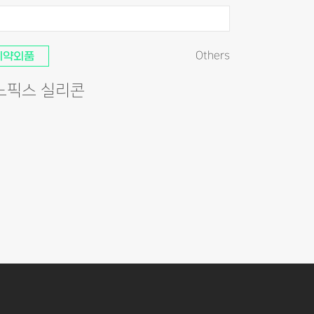
의약외품
Others
노픽스 실리콘