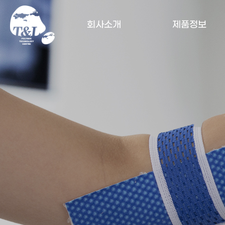
회사소개
제품정보
CEO 인사말
상처치료재
회사개요
골절치료용
고정재
회사연혁
케미칼제품
사업분야
제품검색
인증서 및
지적재산권
HOME
찾아오시는 길
Overseas Network