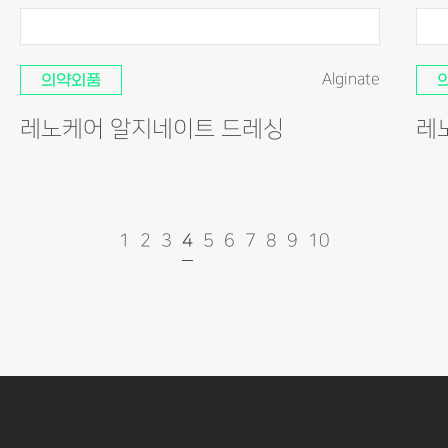
의약외품
Alginate
레노케어 알지네이트 드레싱
레
1
2
3
4
5
6
7
8
9
10