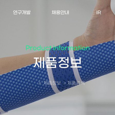
연구개발
채용안내
IR
연구소 개요
인재상/
주가정보
복리후생
연구분야
재무정보
Product information
직무안내
제품출시계획
공시자료
제품정보
채용공고
IR자료
>
제품정보
>
제품검색