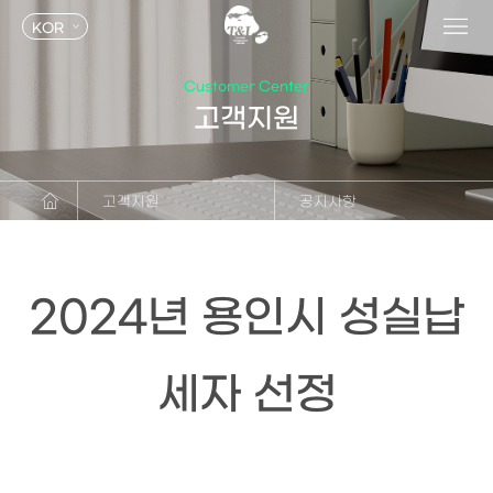
KOR
Customer Center
고객지원
고객지원
공지사항
회사소개
공지사항
제품정보
문의사항
2024년 용인시 성실납
연구개발
자료실
채용안내
세자 선정
IR
고객지원
지속가능경영