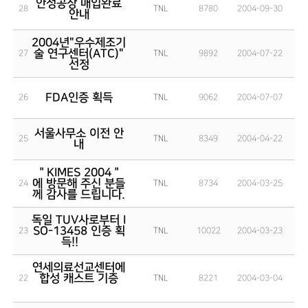
안성공장 매입완료
28
TNL
8780
2004-09-30
안내
2004년"우수제조기
술 연구센터(ATC)"
27
TNL
9892
2004-07-22
선정
FDA인증 획득
26
TNL
9062
2004-07-07
서울사무소 이전 안
25
TNL
8349
2004-04-22
내
＂KIMES 2004＂
에 방문해 주신 분들
24
TNL
8734
2004-03-25
께 감사를 드립니다.
독일 TUV사로부터 I
SO-13458 인증 획
23
TNL
10022
2004-03-23
득!!
연세의료선교센터에
합성 캐스트 기증
22
TNL
8221
2004-03-04