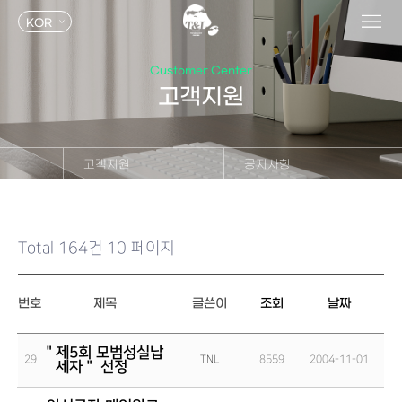
KOR
Customer Center
고객지원
고객지원
공지사항
회사소개
공지사항
제품정보
문의사항
Total 164건
10 페이지
연구개발
자료실
채용안내
번호
제목
글쓴이
조회
날짜
IR
＂제5회 모범성실납
고객지원
29
TNL
8559
2004-11-01
세자＂ 선정
지속가능경영