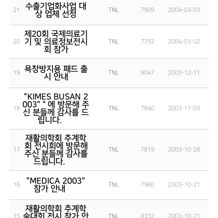
수출기업화사업 대
21
TNL
7909
2004-03-03
상 업체 선정
제20회 국제의료기
기 및 의료정보전시
20
TNL
7792
2004-03-02
회 참가
욕창방지용 패드 출
19
TNL
9047
2003-12-11
시 안내
"KIMES BUSAN 2
003"＂에 방문해 주
18
TNL
7840
2003-11-03
신 분들께 감사를 드
립니다.
재활의학회 추계학
회 전시회에 방문해
17
TNL
7819
2003-10-28
주신 분들께 감사를
드립니다.
"MEDICA 2003"
16
TNL
7960
2003-10-21
참가 안내
재활의학회 추계학
술대회 전시 참가 안
15
TNL
8332
2003-10-21