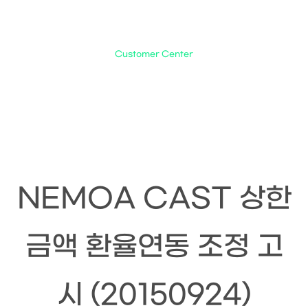
KOR
Customer Center
고객지원
고객지원
자료실
회사소개
공지사항
제품정보
문의사항
NEMOA CAST 상한
연구개발
자료실
채용안내
금액 환율연동 조정 고
IR
고객지원
시 (20150924)
지속가능경영